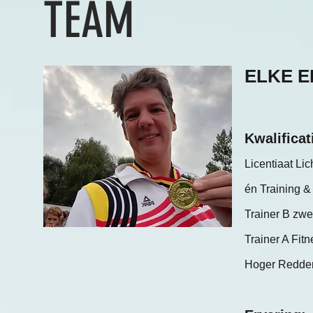
TEAM
ELKE 
Kwalificat
Licentiaat Li
én T
raining 
Trainer B zw
Trainer A Fit
Hoger Redder